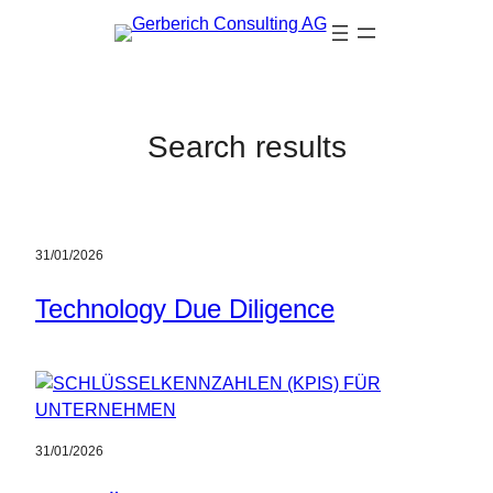
Zum
Inhalt
springen
Search results
31/01/2026
Technology Due Diligence
31/01/2026