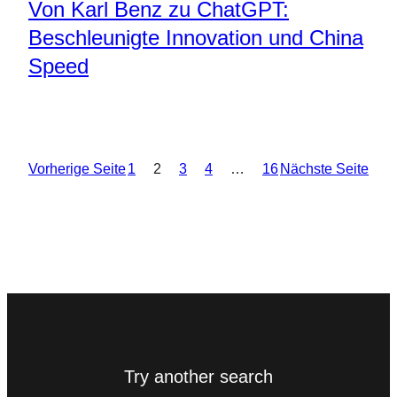
Von Karl Benz zu ChatGPT:
Beschleunigte Innovation und China
Speed
Vorherige Seite
1
2
3
4
…
16
Nächste Seite
Try another search