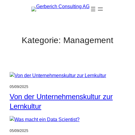
Zum
Inhalt
springen
Kategorie:
Management
05/09/2025
Von der Unternehmenskultur zur
Lernkultur
05/09/2025