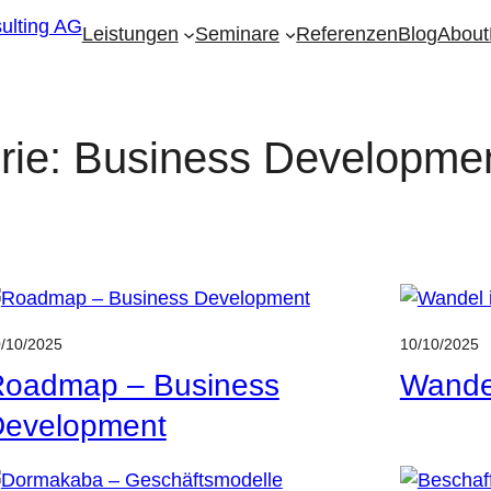
Leistungen
Seminare
Referenzen
Blog
About
rie:
Business Developme
/10/2025
10/10/2025
oadmap – Business
Wande
evelopment