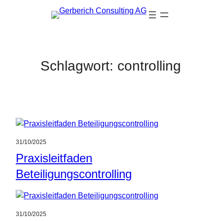
Zum
Inhalt
springen
Schlagwort:
controlling
31/10/2025
Praxisleitfaden
Beteiligungscontrolling
31/10/2025